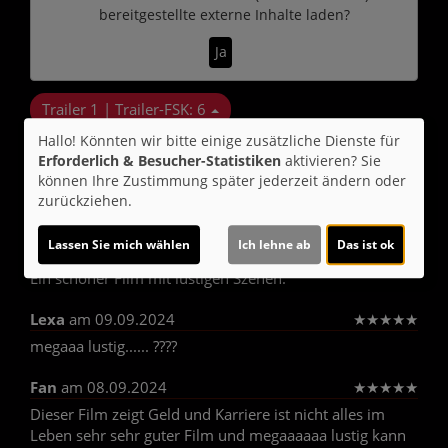
bereitgestellte externe Inhalte laden?
Ja
Trailer 1 | Trailer-FSK: 6
Hallo! Könnten wir bitte einige zusätzliche Dienste für
Erforderlich & Besucher-Statistiken
aktivieren? Sie
Kommentare
können Ihre Zustimmung später jederzeit ändern oder
zurückziehen.
★
★
★
★
★
5
Lassen Sie mich wählen
Ich lehne ab
Das ist ok
Milan
am 18.11.2024
★
★
★
★
☆
Ein schöner Film mit lustigen Szenen.
Lexa
am 09.09.2024
★
★
★
★
★
megaaa lustig...... ????
Fan
am 08.09.2024
★
★
★
★
★
Dieser Film zeigt Geld und Karriere ist nicht alles im
Leben sehr sehr guter Film und megaaaaaa lustig kann