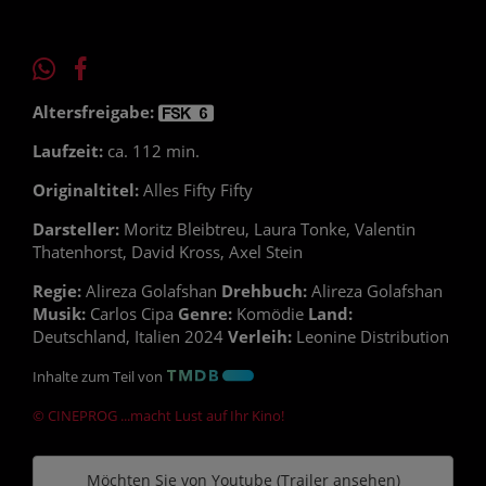
Altersfreigabe:
Laufzeit:
ca. 112 min.
Originaltitel:
Alles Fifty Fifty
Darsteller:
Moritz Bleibtreu, Laura Tonke, Valentin
Thatenhorst, David Kross, Axel Stein
Regie:
Alireza Golafshan
Drehbuch:
Alireza Golafshan
Musik:
Carlos Cipa
Genre:
Komödie
Land:
Deutschland, Italien 2024
Verleih:
Leonine Distribution
Inhalte zum Teil von
© CINEPROG ...macht Lust auf Ihr Kino!
Möchten Sie von
Youtube (Trailer ansehen)