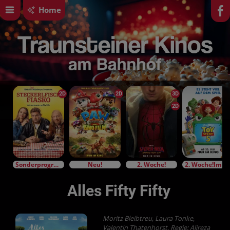
Home
2D
2D
3D
2D
Sonderprogramm
Neu!
2. Woche!
2. Woche!Im Bundesstart
Alles Fifty Fifty
Moritz Bleibtreu, Laura Tonke,
Valentin Thatenhorst, Regie: Alireza