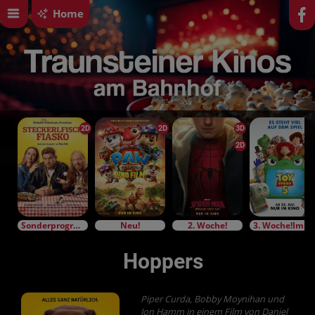
Home
2D
2D
3D
2D
Sonderprogramm
Neu!
2. Woche!
3. Woche!Im Bundesstart
Hoppers
Piper Curda, Bobby Moynihan und
Jon Hamm in einem Film von Daniel