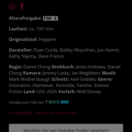
Altersfreigabe:
Laufzeit:
ca. 100 min.
Originaltitel:
Hoppers
Darsteller:
Piper Curda, Bobby Moynihan, Jon Hamm,
Kathy Najimy, Dave Franco
Regie:
Daniel Chong
Drehbuch:
Jesse Andrews, Daniel
Chong
Kamera:
Jeremy Lasky, Ian Megibben;
Musik:
Mark Mothersbaugh
Schnitt:
Axel Geddes;
Genre:
Animation, Abenteuer, Komödie, Familie, Science
Fiction
Land:
USA 2026
Verleih:
Walt Disney
Inhalte zum Teil von
© CINEPROG ...macht Lust auf Ihr Kino!
Möchten Sie von
Youtube (Trailer ansehen)