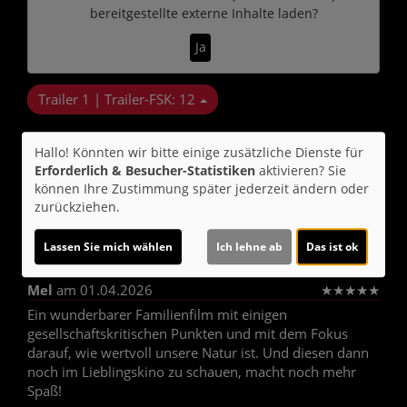
bereitgestellte externe Inhalte laden?
Ja
Trailer 1 | Trailer-FSK: 12
Hallo! Könnten wir bitte einige zusätzliche Dienste für
Kommentare
Erforderlich & Besucher-Statistiken
aktivieren? Sie
können Ihre Zustimmung später jederzeit ändern oder
★
★
★
★
★
7
zurückziehen.
Nikiboy
am 07.04.2026
★
★
★
★
☆
Lassen Sie mich wählen
Ich lehne ab
Das ist ok
Guter Film. Sehr zu empfehlen.gut für sie ganze Familie
Mel
am 01.04.2026
★
★
★
★
★
Ein wunderbarer Familienfilm mit einigen
gesellschaftskritischen Punkten und mit dem Fokus
darauf, wie wertvoll unsere Natur ist. Und diesen dann
noch im Lieblingskino zu schauen, macht noch mehr
Spaß!