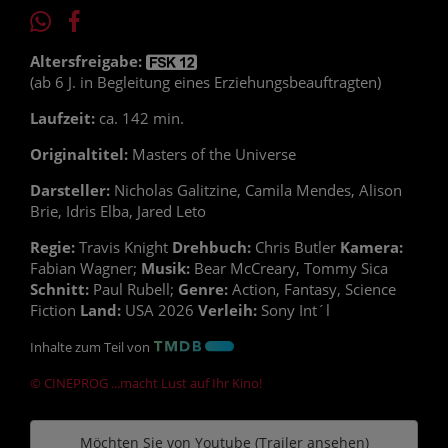
Altersfreigabe:
(ab 6 J. in Begleitung eines Erziehungsbeauftragten)
Laufzeit:
ca. 142 min.
Originaltitel:
Masters of the Universe
Darsteller:
Nicholas Galitzine, Camila Mendes, Alison
Brie, Idris Elba, Jared Leto
Regie:
Travis Knight
Drehbuch:
Chris Butler
Kamera:
Fabian Wagner;
Musik:
Bear McCreary, Tommy Sica
Schnitt:
Paul Rubell;
Genre:
Action, Fantasy, Science
Fiction
Land:
USA 2026
Verleih:
Sony Int´l
Inhalte zum Teil von
© CINEPROG ...macht Lust auf Ihr Kino!
Möchten Sie von
Youtube (Trailer ansehen)