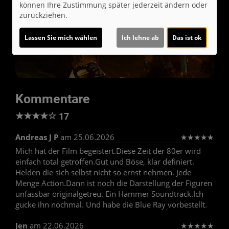
können Ihre Zustimmung später jederzeit ändern oder
zurückziehen.
Lassen Sie mich wählen
Ich lehne ab
Das ist ok
Kommentare
★
★
★
★
☆
17
Andreas J P
am 25.06.2026
★
★
★
★
★
Mich hat der Film begeistert.Diese Zeit der 80er wird
einfach total getroffen.Gut und Böse, klar definiert.
Helden die sich selbst nicht so ernst nehmen. Jede
Menge Action.Dann ist noch die Darstellung der Figuren
unfassbar originalgetreu. Ein Hammer Soundtrack.Ich
gucke ihn nochmal. Und habe die Blue Ray vorbestellt.
Jen
am 22.06.2026
★
★
★
★
★