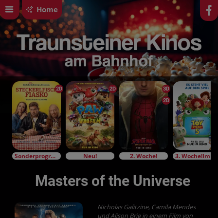
Home
2D
2D
3D
2D
Sonderprogramm
Neu!
2. Woche!
3. Woche!Im Bundesstart
Masters of the Universe
Nicholas Galitzine, Camila Mendes
und Alison Brie in einem Film von