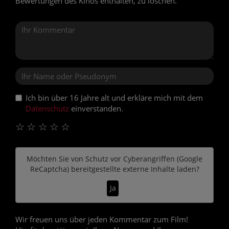
Bewertungen des Kinos enthalten, zu löschen.
Ich bin über 16 Jahre alt und erkläre mich mit dem
Datenschutz
einverstanden.
☆
☆
☆
☆
☆
Möchten Sie von
Schutz vor Cyberangriffen (Google
ReCaptcha)
bereitgestellte externe Inhalte laden?
Ja
Wir freuen uns über jeden Kommentar zum Film!