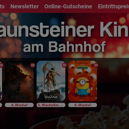
ts
Newsletter
Online-Gutscheine
Eintrittspre
2D
2D
2D
2D
4. Woche!
5. Woche!Im Bundesstart
6. Woche!