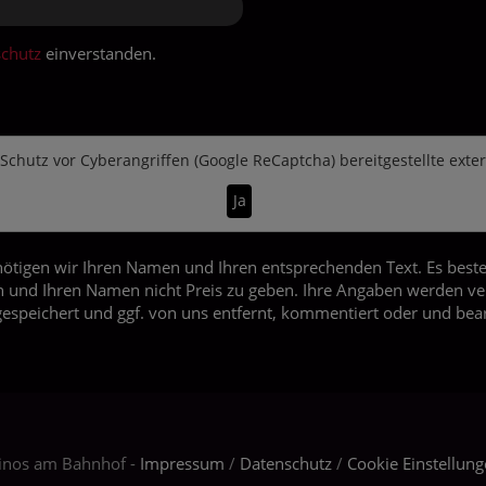
chutz
einverstanden.
Schutz vor Cyberangriffen (Google ReCaptcha)
bereitgestellte exte
Ja
ötigen wir Ihren Namen und Ihren entsprechenden Text. Es beste
 und Ihren Namen nicht Preis zu geben. Ihre Angaben werden vers
gespeichert und ggf. von uns entfernt, kommentiert oder und bear
Kinos am Bahnhof -
Impressum
/
Datenschutz
/
Cookie Einstellun