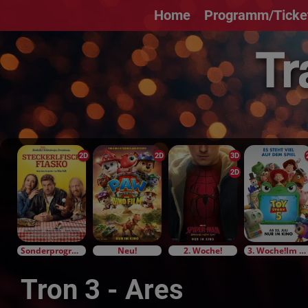
Home
Programm/Ticke
2D
2D
3D
2D
Sonderprogramm
Neu!
2. Woche!
3. Woche!Im Bundesstart
Tron 3 - Ares