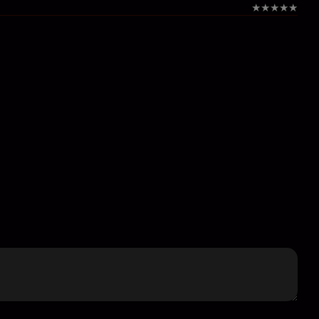
★
★
★
★
★