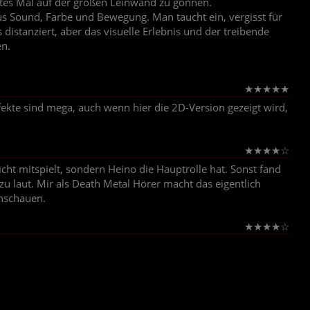
ertes Mal auf der großen Leinwand zu gönnen.
 aus Sound, Farbe und Bewegung. Man taucht ein, vergisst für
 distanziert, aber das visuelle Erlebnis und der treibende
en.
★
★
★
★
★
fekte sind mega, auch wenn hier die 2D-Version gezeigt wird,
★
★
★
★
☆
cht mitspielt, sondern Heino die Hauptrolle hat. Sonst fand
zu laut. Mir als Death Metal Hörer macht das eigentlich
anschauen.
★
★
★
★
☆