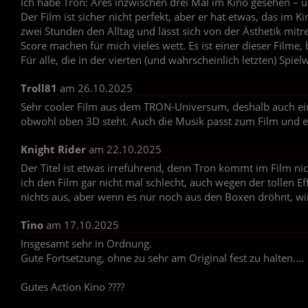
Ich habe Tron: Ares inzwischen drei Mal im Kino gesehen – 
Der Film ist sicher nicht perfekt, aber er hat etwas, das im 
zwei Stunden den Alltag und lässt sich von der Ästhetik mitre
Score machen für mich vieles wett. Es ist einer dieser Filme
Für alle, die in der vierten (und wahrscheinlich letzten) Spi
Troll81
am 26.10.2025
Sehr cooler Film aus dem TRON-Universum, deshalb auch ein p
obwohl oben 3D steht. Auch die Musik passt zum Film und es 
Knight Rider
am 22.10.2025
Der Titel ist etwas irreführend, denn Tron kommt im Film nic
ich den Film gar nicht mal schlecht, auch wegen der tollen E
nichts aus, aber wenn es nur noch aus den Boxen dröhnt, wi
Tino
am 17.10.2025
Insgesamt sehr in Ordnung.
Gute Fortsetzung, ohne zu sehr am Original fest zu halten....
Gutes Action Kino ????