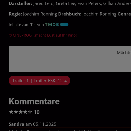
Darsteller:
Jared Leto, Greta Lee, Evan Peters, Gillian Ander
Regie:
Joachim Ronning
Drehbuch:
Joachim Ronning
Genre
Inhalte zum Teil von
© CINEPROG ...macht Lust auf Ihr Kino!
Möchte
Trailer 1 | Trailer-FSK: 12
Kommentare
★
★
★
★
☆
10
Sandra
am 05.11.2025